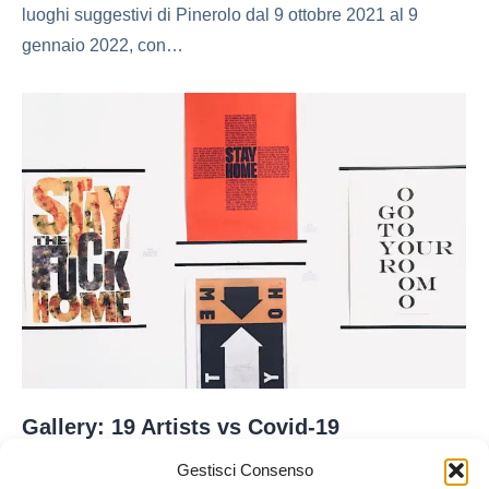
luoghi suggestivi di Pinerolo dal 9 ottobre 2021 al 9
gennaio 2022, con…
Gallery: 19 Artists vs Covid-19
galleria
By
Sepi_Nodo
7 Ottobre 2021
Lascia un commento
Gestisci Consenso