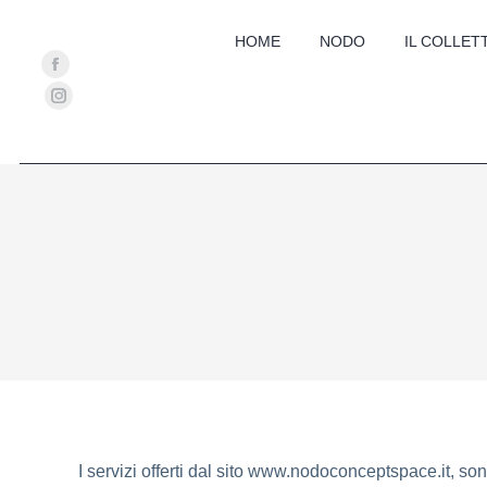
HOME
NODO
IL COLLET
Facebook
page
Instagram
opens
page
in
opens
new
in
window
new
window
I servizi offerti dal sito www.nodoconceptspace.it, sono