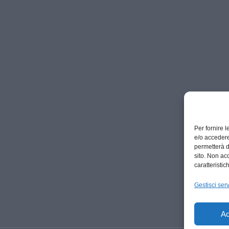
Per fornire 
e/o accedere
permetterà d
sito. Non ac
caratteristic
Gestisci serv
Ac