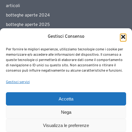
articoli
botteghe aperte 2024
botteghe aperte 2025
botteghe aperte 2026
Gestisci Consenso
esposizione/vendita
Per fornire le migliori esperienze, utilizziamo tecnologie come i cookie per
galleria
memorizzare e/o accedere alle informazioni del dispositivo. Il consenso a
queste tecnologie ci permetterà di elaborare dati come il comportamento
Il collettivo
di navigazione o ID unici su questo sito. Non acconsentire o ritirare il
consenso può influire negativamente su alcune caratteristiche e funzioni.
mostra artistica
mostra fotografica
Gestisci servizi
Senza categoria
Accetta
workshop
workshop botteghe aperte
Nega
Visualizza le preferenze