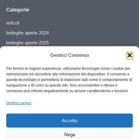
Categorie
articoli
botteghe aperte 2024
botteghe aperte 2025
botteghe aperte 2026
Gestisci Consenso
esposizione/vendita
Per fornire le migliori esperienze, utilizziamo tecnologie come i cookie per
galleria
memorizzare e/o accedere alle informazioni del dispositivo. Il consenso a
queste tecnologie ci permetterà di elaborare dati come il comportamento di
Il collettivo
navigazione o ID unici su questo sito. Non acconsentire o ritirare il
consenso può influire negativamente su alcune caratteristiche e funzioni.
mostra artistica
mostra fotografica
Gestisci servizi
Senza categoria
Accetta
workshop
workshop botteghe aperte
Nega