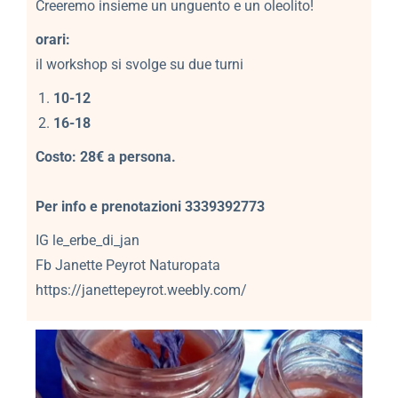
Creeremo insieme un unguento e un oleolito!
orari:
il workshop si svolge su due turni
1
0-12
16-18
Costo: 28€ a persona.
Per info e prenotazioni 3339392773
IG le_erbe_di_jan
Fb Janette Peyrot Naturopata
https://janettepeyrot.weebly.com/