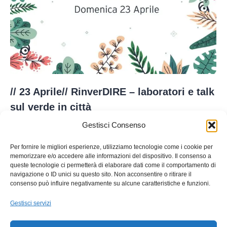
// 23 Aprile// RinverDIRE – laboratori e talk
sul verde in città
Gestisci Consenso
articoli
,
workshop
By
Sepi_Nodo
19 Marzo 2023
Lascia un commento
Per fornire le migliori esperienze, utilizziamo tecnologie come i cookie per
memorizzare e/o accedere alle informazioni del dispositivo. Il consenso a
RinverDIRE – laboratori e talk sul verde in città
queste tecnologie ci permetterà di elaborare dati come il comportamento di
Durante tutta la giornata negli spazi esterni a Nodo:
navigazione o ID unici su questo sito. Non acconsentire o ritirare il
consenso può influire negativamente su alcune caratteristiche e funzioni.
Le specialità di Caffètte, il barista errante. Caffè
selezionati e prodotti locali.
Gestisci servizi
Le attività della scuola di circo Pirilampo.